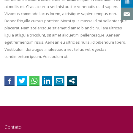
at mollis mi. Cras ac urna sed nisi auctor venenatis ut id sapien.
Vivamus commodo lacus lorem, a tristique sapien tempus non.
Donec fringilla cursus porttitor. Morbi quis massa id mi pellentesque
placerat. Nam scelerisque sit amet diam id blandit. Nullam ultrices
ligula at ligula tincidunt, sit amet aliquet mi pellentesque. Aenean
eget fermentum risus. Aenean eu ultricies nulla, id bibendum libero.
Vestibulum dui augue, malesuada nec tellus vel, egestas
condimentum ipsum. Vestibulum ut.
Contato