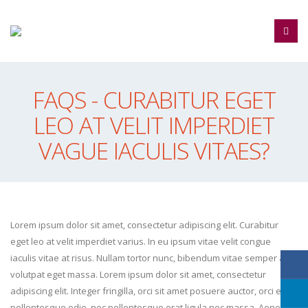
FAQS - CURABITUR EGET
LEO AT VELIT IMPERDIET
VAGUE IACULIS VITAES?
Lorem ipsum dolor sit amet, consectetur adipiscing elit. Curabitur
eget leo at velit imperdiet varius. In eu ipsum vitae velit congue
iaculis vitae at risus. Nullam tortor nunc, bibendum vitae semper a,
volutpat eget massa. Lorem ipsum dolor sit amet, consectetur
adipiscing elit. Integer fringilla, orci sit amet posuere auctor, orci eros
pellentesque odio, nec pellentesque erat ligula nec massa. Aenean