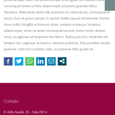
consequat lorem ut felis ullamcorper posuere gravida tellus
faucibus. Maecenas dolor elit, pulvinar eu vehicula eu, consequat et
lacus. Duis et purus ipsum. In auctor mattis ipsum id molestie. Donec
risus nulla, fringilla a rhoncus vitae, semper a massa. Vivamus
ullamcorper, enim sit amet consequat laoreet, tortor tortor dictum
urna, ut egestas urna ipsum nec libero. Nulla justo leo, molestie vel
tempor nec, egestas at massa. Aenean pulvinar, felis porttitor iaculis
pulvinar, odio orci sodales odio, ac pulvinar felis quam sit.
Contato
R. Adib Auada, 35 – Sala 207 A