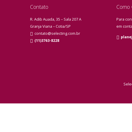
Contato
Como C
R. Adib Auada, 35 – Sala 207 A
Para con
Granja Viana – Cotia/SP
em conta
contato@selecting.com.br
plane
(11)3763-8228
Sele