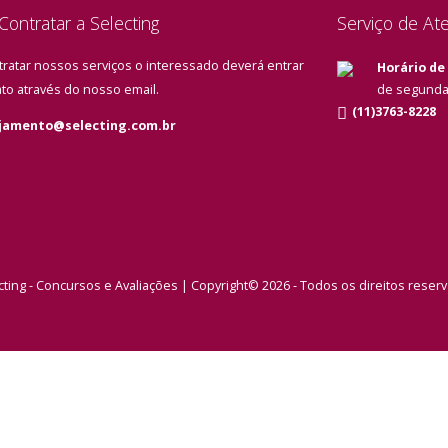
ontratar a Selecting
Serviço de At
tratar nossos serviços o interessado deverá entrar
Horário de
to através do nosso email.
de segunda 
(11)3763-8228
jamento@selecting.com.br
cting - Concursos e Avaliações | Copyright© 2026 - Todos os direitos reser