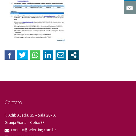
Contato
R. Adib Auada, 35 – Sala 207 A
Granja Viana – Cotia/SP
contato@selecting.com.br